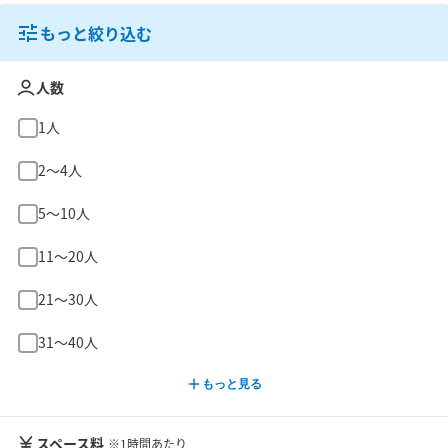
もっと絞り込む
人数
1人
2〜4人
5〜10人
11〜20人
21〜30人
31〜40人
もっと見る
スペース料
※1時間あたり