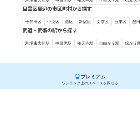
駒場東大前駅
中目黒駅
祐天寺駅
学芸大学駅
都立大
目黒区周辺の市区町村から探す
千代田区
中央区
港区
新宿区
文京区
台東区
墨
武道・武術の駅から探す
駒場東大前駅
中目黒駅
祐天寺駅
自由が丘駅
緑が丘
プレミアム
ワンランク上のスペースを探せる