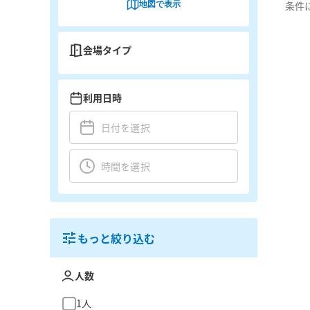
地図で表示
条件
会場タイプ
利用日時
もっと絞り込む
人数
1人