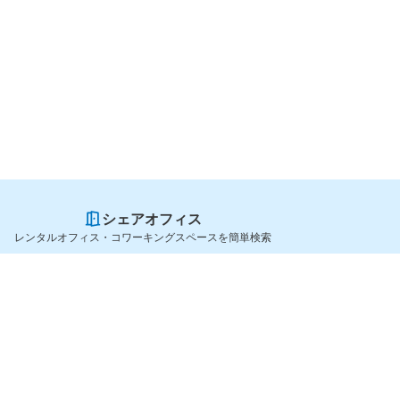
シェアオフィス
レンタルオフィス・コワーキングスペースを簡単検索
スペースを貸したい方
シェアオフィスを探すなら
スペース掲載のご案内
OfficeConnect
ハイクラス掲載のご案内
近くのジムを探すなら