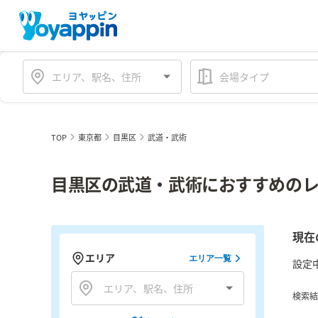
会場タイプ
TOP
東京都
目黒区
武道・武術
目黒区の武道・武術におすすめのレ
現在
エリア
エリア一覧
設定
検索結