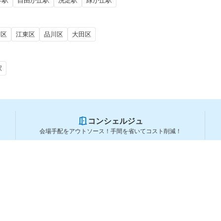
学駅
自由が丘駅
洗足駅
緑が丘駅
田区
江東区
品川区
大田区
駅
コンシェルジュ
会場手配をアウトソース！手間を省いてコスト削減！
スペースを利用する方
スペースを探す
会場タイプから探す