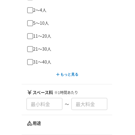
2〜4人
5〜10人
11〜20人
21〜30人
31〜40人
もっと見る
スペース料
※1時間あたり
〜
用途