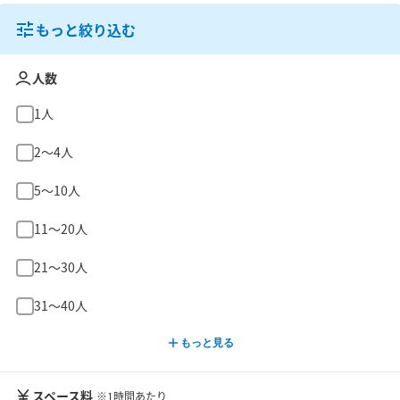
もっと絞り込む
人数
1人
2〜4人
5〜10人
11〜20人
21〜30人
31〜40人
もっと見る
スペース料
※1時間あたり