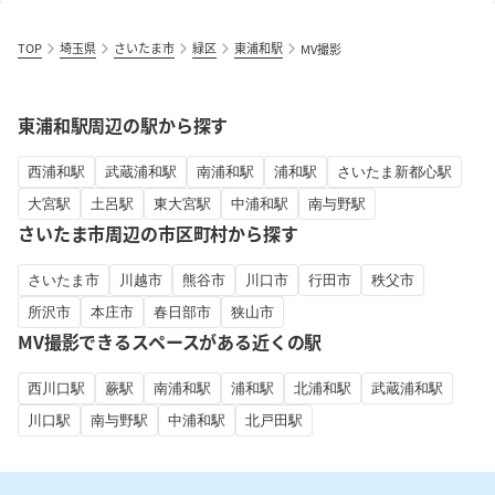
TOP
埼玉県
さいたま市
緑区
東浦和駅
MV撮影
東浦和駅周辺の駅から探す
西浦和駅
武蔵浦和駅
南浦和駅
浦和駅
さいたま新都心駅
大宮駅
土呂駅
東大宮駅
中浦和駅
南与野駅
さいたま市周辺の市区町村から探す
さいたま市
川越市
熊谷市
川口市
行田市
秩父市
所沢市
本庄市
春日部市
狭山市
MV撮影できるスペースがある近くの駅
西川口駅
蕨駅
南浦和駅
浦和駅
北浦和駅
武蔵浦和駅
川口駅
南与野駅
中浦和駅
北戸田駅