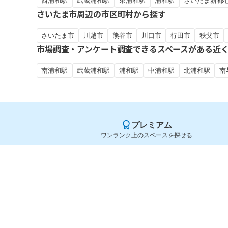
西浦和駅
武蔵浦和駅
東浦和駅
浦和駅
さいたま新都
さいたま市周辺の市区町村から探す
さいたま市
川越市
熊谷市
川口市
行田市
秩父市
市場調査・アンケート調査できるスペースがある近
南浦和駅
武蔵浦和駅
浦和駅
中浦和駅
北浦和駅
南
プレミアム
ワンランク上のスペースを探せる