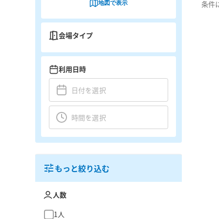
地図で表示
条件
会場タイプ
利用日時
もっと絞り込む
人数
1人