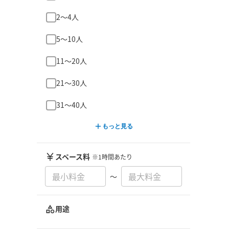
2〜4人
5〜10人
11〜20人
21〜30人
31〜40人
もっと見る
スペース料
※1時間あたり
〜
用途