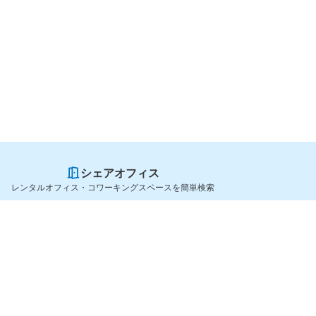
シェアオフィス
レンタルオフィス・コワーキングスペースを簡単検索
スペースを貸したい方
シェアオフィスを探すなら
スペース掲載のご案内
OfficeConnect
ハイクラス掲載のご案内
近くのジムを探すなら