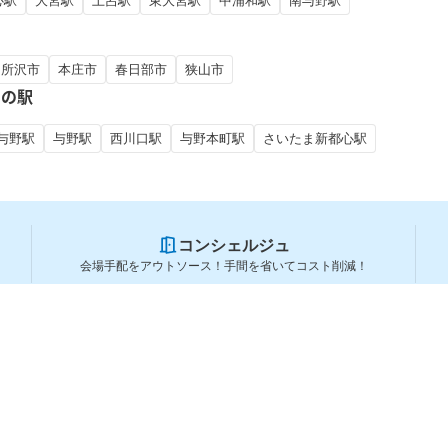
心駅
大宮駅
土呂駅
東大宮駅
中浦和駅
南与野駅
所沢市
本庄市
春日部市
狭山市
くの駅
与野駅
与野駅
西川口駅
与野本町駅
さいたま新都心駅
コンシェルジュ
会場手配をアウトソース！手間を省いてコスト削減！
スペースを利用する方
スペースを探す
会場タイプから探す