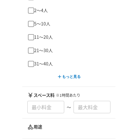
2〜4人
5〜10人
11〜20人
21〜30人
31〜40人
もっと見る
スペース料
※1時間あたり
〜
用途