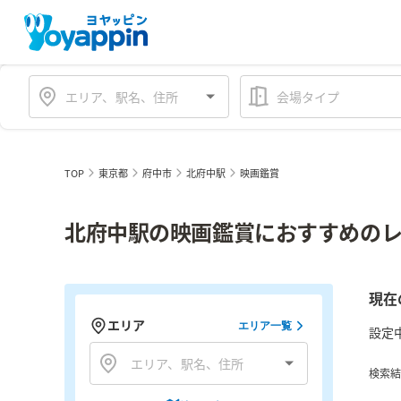
会場タイプ
TOP
東京都
府中市
北府中駅
映画鑑賞
北府中駅の映画鑑賞におすすめのレ
現在
エリア
エリア一覧
設定
検索結