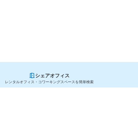
シェアオフィス
レンタルオフィス・コワーキングスペースを簡単検索
スペースを貸したい方
シェアオフィスを探すなら
スペース掲載のご案内
OfficeConnect
ハイクラス掲載のご案内
近くのジムを探すなら