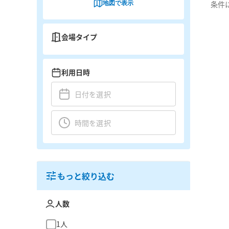
地図で表示
条件
会場タイプ
利用日時
もっと絞り込む
人数
1人