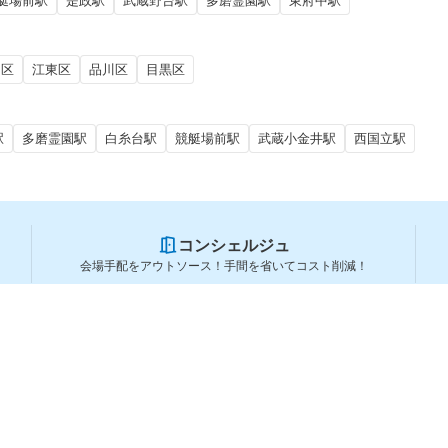
艇場前駅
是政駅
武蔵野台駅
多磨霊園駅
東府中駅
田区
江東区
品川区
目黒区
駅
多磨霊園駅
白糸台駅
競艇場前駅
武蔵小金井駅
西国立駅
コンシェルジュ
会場手配をアウトソース！手間を省いてコスト削減！
スペースを利用する方
スペースを探す
会場タイプから探す