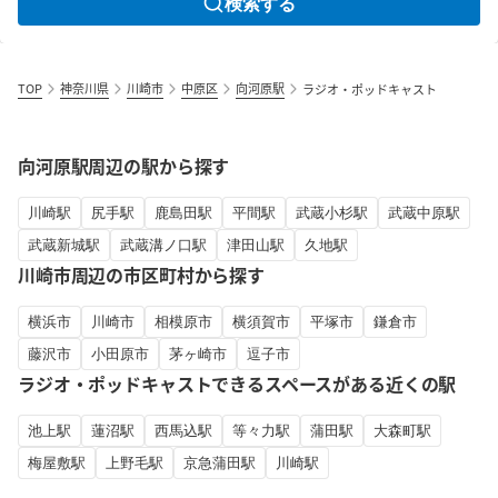
検索する
TOP
神奈川県
川崎市
中原区
向河原駅
ラジオ・ポッドキャスト
向河原駅周辺の駅から探す
川崎駅
尻手駅
鹿島田駅
平間駅
武蔵小杉駅
武蔵中原駅
武蔵新城駅
武蔵溝ノ口駅
津田山駅
久地駅
川崎市周辺の市区町村から探す
横浜市
川崎市
相模原市
横須賀市
平塚市
鎌倉市
藤沢市
小田原市
茅ヶ崎市
逗子市
ラジオ・ポッドキャストできるスペースがある近くの駅
池上駅
蓮沼駅
西馬込駅
等々力駅
蒲田駅
大森町駅
梅屋敷駅
上野毛駅
京急蒲田駅
川崎駅