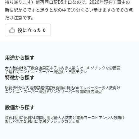
持ち帰ります）新宿西口駅D5出口なので、2026年現在工事中の
新宿駅からですと迷うと駅の中で10分くらい歩きますのでその点
だけ注意です。
役に立った
0
用途から探す
大人数向け
地下
飲食店周辺
ホテル内
少人数向け
エキゾチックな雰囲気
子連れ可
コンビニ・スーパー周辺
山・自然
モダン
特徴から探す
駅徒歩5分以内
電源
禁煙
個室
飲食物の持込OK
エレベーター
少人数向け
コンビニ・スーパー周辺
ドリンクサーバー設置
飲食店周辺
設備から探す
深夜利用に便利
24時間利用可能
大人数向け
電源
ヨーロピアン
少人数向け
おしゃれ
早朝利用に便利
クラシック
カフェ風