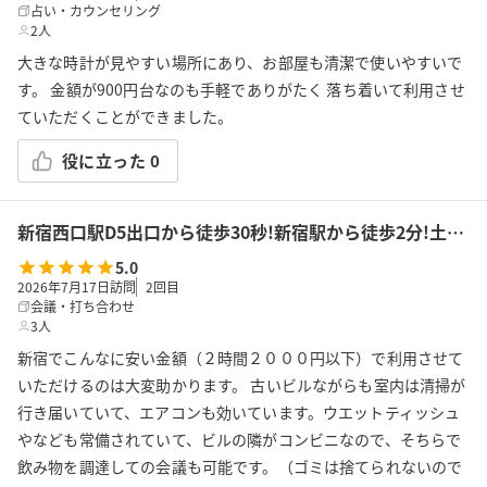
占い・カウンセリング
2人
大きな時計が見やすい場所にあり、お部屋も清潔で使いやすいで
す。 金額が900円台なのも手軽でありがたく 落ち着いて利用させ
ていただくことができました。
役に立った
0
新宿西口駅D5出口から徒歩30秒!新宿駅から徒歩2分!土足OK!飲食持込可!会議/ボドゲ/推し活/女子会/サロン/控室などで利用可能!貸会議室KS2新宿★
5.0
2026年7月17日訪問
2
回目
会議・打ち合わせ
3人
新宿でこんなに安い金額（２時間２０００円以下）で利用させて
いただけるのは大変助かります。 古いビルながらも室内は清掃が
行き届いていて、エアコンも効いています。ウエットティッシュ
やなども常備されていて、ビルの隣がコンビニなので、そちらで
飲み物を調達しての会議も可能です。（ゴミは捨てられないので