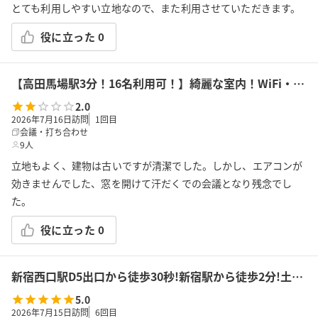
とても利用しやすい立地なので、また利用させていただきます。
役に立った
0
【高田馬場駅3分！16名利用可！】綺麗な室内！WiFi・プロジェクター・ホワイトボード全て無料！ふれあい貸し会議室 高田馬場D
2.0
2026年7月16日訪問
1
回目
会議・打ち合わせ
9人
立地もよく、建物は古いですが清潔でした。しかし、エアコンが
効きませんでした、窓を開けて汗だくでの会議となり残念でし
た。
役に立った
0
新宿西口駅D5出口から徒歩30秒!新宿駅から徒歩2分!土足OK!飲食持込可!会議/ボドゲ/推し活/女子会/サロン/控室などで利用可能!貸会議室KS2新宿★
5.0
2026年7月15日訪問
6
回目