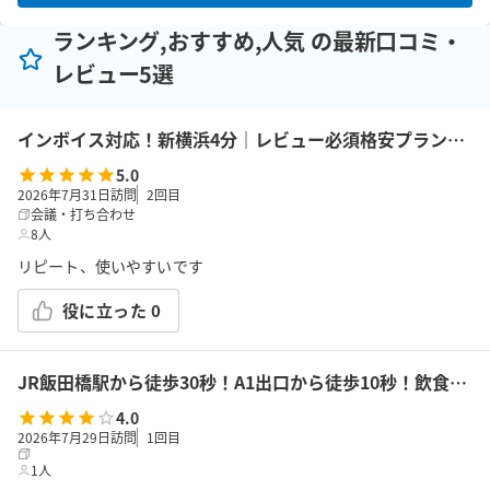
ランキング,おすすめ,人気 の最新口コミ・
レビュー5選
インボイス対応！新横浜4分｜レビュー必須格安プラン｜14席｜土足OK｜Wi-Fi｜43型モニター｜ボドゲ｜面接・勉強｜トイレは女性に嬉しいお部屋外男女別
5.0
2026年7月31日訪問
2
回目
会議・打ち合わせ
8人
リピート、使いやすいです
役に立った
0
JR飯田橋駅から徒歩30秒！A1出口から徒歩10秒！飲食持込可!高速Wi-Fi!会議/ボドゲ/推し活/女子会/サロン/控室などで利用可能!貸会議室KS6飯田橋★
4.0
2026年7月29日訪問
1
回目
1人