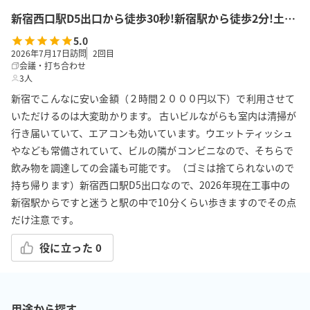
新宿西口駅D5出口から徒歩30秒!新宿駅から徒歩2分!土足OK!飲食持込可!会議/ボドゲ/推し活/女子会/サロン/控室などで利用可能!貸会議室KS2新宿★
5.0
2026年7月17日訪問
2
回目
会議・打ち合わせ
3人
新宿でこんなに安い金額（２時間２０００円以下）で利用させて
いただけるのは大変助かります。 古いビルながらも室内は清掃が
行き届いていて、エアコンも効いています。ウエットティッシュ
やなども常備されていて、ビルの隣がコンビニなので、そちらで
飲み物を調達しての会議も可能です。（ゴミは捨てられないので
持ち帰ります）新宿西口駅D5出口なので、2026年現在工事中の
新宿駅からですと迷うと駅の中で10分くらい歩きますのでその点
だけ注意です。
役に立った
0
用途から探す