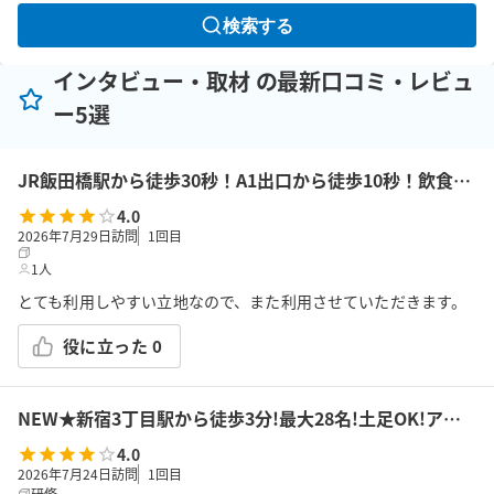
検索する
インタビュー・取材 の最新口コミ・レビュ
ー5選
JR飯田橋駅から徒歩30秒！A1出口から徒歩10秒！飲食持込可!高速Wi-Fi!会議/ボドゲ/推し活/女子会/サロン/控室などで利用可能!貸会議室KS6飯田橋★
4.0
2026年7月29日訪問
1
回目
1人
とても利用しやすい立地なので、また利用させていただきます。
役に立った
0
NEW★新宿3丁目駅から徒歩3分!最大28名!土足OK!アルコール可!会議/セミナー/懇親会/パーティー/ボドゲ/推し活/女子会等で利用可能!貸会議室KS9新宿
4.0
2026年7月24日訪問
1
回目
研修