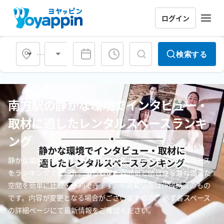
ログイン
会場タイプ
検索する
南方駅の静かな環境でインタビュー・
取材に適したレンタルスペースランキ
ング
静かな環境でインタビューや取材に集中できるレンタルスペース
をランキングでご紹介。落ち着いた雰囲気と防音性を兼ね備えた
空間を簡単に比較・予約できます。※掲載情報は作成時点のもの
です。内容が変更となる場合がございますので、 必ず各スペース
の詳細ページにて最新情報をご確認ください。