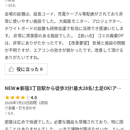
15人
会場の設備は、延長コード、充電ケーブル等配慮がされており非
常に使いやすい施設でした。 大画面モニター、プロジェクター、
ホワイトボードの設置も研修会議で有効に活用でき感謝いたしま
す。 非常に清潔感のある施設でした。 【良い点】 ゴミの廃棄OP
は、非常にありがたかったです。 【改善要望】 気候と施設の問題
か不明ですが、エアコンの効きが弱かったです。改善して頂ける
ありがたいですね。
役に立った
0
NEW★新宿3丁目駅から徒歩3分!最大28名!土足OK!アルコール可!会議/セミナー/懇親会/パーティー/ボドゲ/推し活/女子会等で利用可能!貸会議室KS9新宿
4.0
2026年7月23日訪問
1
回目
会議・打ち合わせ
5人
部屋は広めで快適でした。必要な備品も常備されており、特に困
ることはありませんでした。 一方で建物が築古なせいか、エレベ