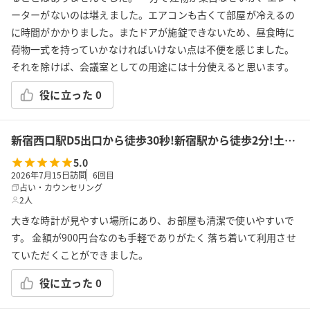
ーターがないのは堪えました。エアコンも古くて部屋が冷えるの
に時間がかかりました。またドアが施錠できないため、昼食時に
荷物一式を持っていかなければいけない点は不便を感じました。
それを除けば、会議室としての用途には十分使えると思います。
役に立った
0
新宿西口駅D5出口から徒歩30秒!新宿駅から徒歩2分!土足OK!飲食持込可!会議/ボドゲ/推し活/女子会/サロン/控室などで利用可能!貸会議室KS2新宿★
5.0
2026年7月15日訪問
6
回目
占い・カウンセリング
2人
大きな時計が見やすい場所にあり、お部屋も清潔で使いやすいで
す。 金額が900円台なのも手軽でありがたく 落ち着いて利用させ
ていただくことができました。
役に立った
0