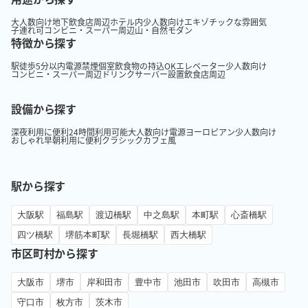
大人数向け
地下
飲食店周辺
ホテル内
少人数向け
エキゾチックな雰囲気
子連れ可
コンビニ・スーパー周辺
山・自然
モダン
特徴から探す
駅徒歩5分以内
電源
禁煙
個室
飲食物の持込OK
エレベーター
少人数向け
コンビニ・スーパー周辺
ドリンクサーバー設置
飲食店周辺
設備から探す
深夜利用に便利
24時間利用可能
大人数向け
電源
ヨーロピアン
少人数向け
おしゃれ
早朝利用に便利
クラシック
カフェ風
駅から探す
大阪駅
福島駅
渡辺橋駅
中之島駅
本町駅
心斎橋駅
四ツ橋駅
堺筋本町駅
長堀橋駅
西大橋駅
市区町村から探す
大阪市
堺市
岸和田市
豊中市
池田市
吹田市
高槻市
守口市
枚方市
茨木市