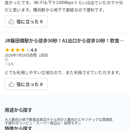
良かったです。 Wi-Fiも下り100Mbpsぐらいは出ていたので十分
だと思います。横浜駅から地下で直結なので便利です。
役に立った
0
JR飯田橋駅から徒歩30秒！A1出口から徒歩10秒！飲食持込可!高速Wi-Fi!会議/ボドゲ/推し活/女子会/サロン/控室などで利用可能!貸会議室KS6飯田橋★
4.0
2026年7月29日訪問
1
回目
1人
とても利用しやすい立地なので、また利用させていただきます。
役に立った
0
用途から探す
大人数向け
地下
飲食店周辺
ホテル内
少人数向け
エキゾチックな雰囲気
子連れ可
コンビニ・スーパー周辺
山・自然
モダン
特徴から探す