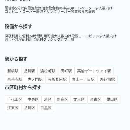
駅徒歩5分以内
電源
禁煙
個室
飲食物の持込OK
エレベーター
少人数向け
コンビニ・スーパー周辺
ドリンクサーバー設置
飲食店周辺
設備から探す
深夜利用に便利
24時間利用可能
大人数向け
電源
ヨーロピアン
少人数向け
おしゃれ
早朝利用に便利
クラシック
カフェ風
駅から探す
新橋駅
品川駅
浜松町駅
田町駅
高輪ゲートウェイ駅
泉岳寺駅
虎ノ門駅
赤坂見附駅
青山一丁目駅
外苑前駅
市区町村から探す
千代田区
中央区
港区
新宿区
文京区
台東区
墨田区
江東区
品川区
目黒区