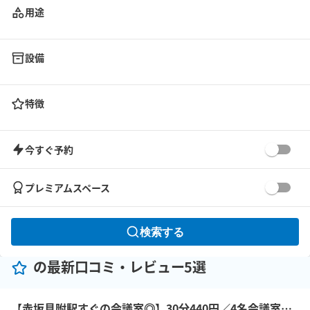
用途
設備
特徴
今すぐ予約
プレミアムスペース
検索する
の最新口コミ・レビュー5選
【赤坂見附駅すぐの会議室◎】30分440円／4名会議室＜RoomB＞ モニター有 ※予約時間前は入室不可