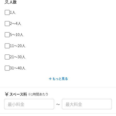
人数
1人
2〜4人
5〜10人
11〜20人
21〜30人
31〜40人
もっと見る
スペース料
※1時間あたり
〜