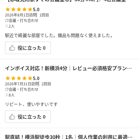
5.0
2026年8月1日訪問
1
回目
会議・打ち合わせ
2人
駅近で綺麗な部屋でした。備品も問題なく使えました。
役に立った
0
インボイス対応！新横浜4分｜レビュー必須格安プラン｜14席｜土足OK｜Wi-Fi｜43型モニター｜ボドゲ｜面接・勉強｜トイレは女性に嬉しいお部屋外男女別
5.0
2026年7月31日訪問
2
回目
会議・打ち合わせ
8人
リピート、使いやすいです
役に立った
0
駅直結！横浜駅徒歩30秒｜1名｜個人作業の利用に最適！エキニア横浜｜5階ハマポート「コワーキングスペース」B