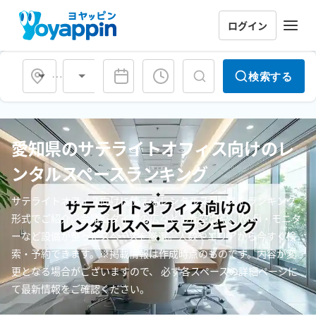
ログイン
会場タイプ
検索する
愛知県のサテライトオフィス向けのレ
ンタルスペースランキング
サテライトオフィス向けに使えるレンタルスペースをランキング
形式でご紹介。会議室タイプの広々とした空間や、Wi-Fi・モニタ
ーなど設備が整ったスペースを厳選。人数やエリアから今すぐ検
索・予約できます。※掲載情報は作成時点のものです。内容が変
更となる場合がございますので、 必ず各スペースの詳細ページに
て最新情報をご確認ください。