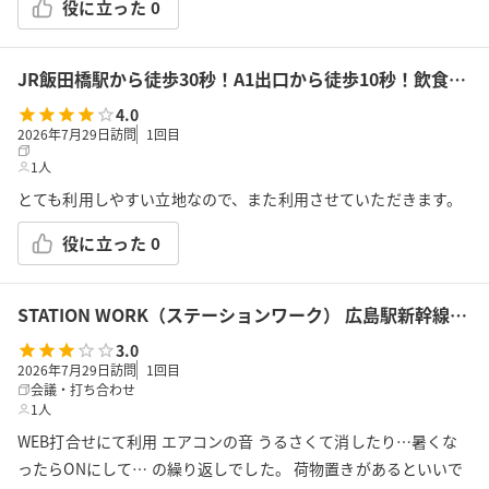
役に立った
0
JR飯田橋駅から徒歩30秒！A1出口から徒歩10秒！飲食持込可!高速Wi-Fi!会議/ボドゲ/推し活/女子会/サロン/控室などで利用可能!貸会議室KS6飯田橋★
4.0
2026年7月29日訪問
1
回目
1人
とても利用しやすい立地なので、また利用させていただきます。
役に立った
0
STATION WORK（ステーションワーク） 広島駅新幹線改札内 広島BOOTH3
3.0
2026年7月29日訪問
1
回目
会議・打ち合わせ
1人
WEB打合せにて利用 エアコンの音 うるさくて消したり…暑くな
ったらONにして… の繰り返しでした。 荷物置きがあるといいで