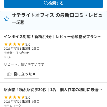
検索する
サテライトオフィス の最新口コミ・レビュ
ー5選
インボイス対応！新横浜4分｜レビュー必須格安プラン｜14席｜土足OK｜Wi-Fi｜43型モニター｜ボドゲ｜面接・勉強｜トイレは女性に嬉しいお部屋外男女別
5.0
2026年7月31日訪問
2
回目
会議・打ち合わせ
8人
リピート、使いやすいです
役に立った
0
駅直結！横浜駅徒歩30秒｜1名｜個人作業の利用に最適！エキニア横浜｜5階ハマポート「コワーキングスペース」B
5.0
2026年7月29日訪問
0
回目
テレワーク