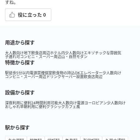
すね。
役に立った
0
用途から探す
大人数向け
地下
飲食店周辺
ホテル内
少人数向け
エキゾチックな雰囲気
子連れ可
コンビニ・スーパー周辺
山・自然
モダン
特徴から探す
駅徒歩5分以内
電源
禁煙
個室
飲食物の持込OK
エレベーター
少人数向け
コンビニ・スーパー周辺
ドリンクサーバー設置
飲食店周辺
設備から探す
深夜利用に便利
24時間利用可能
大人数向け
電源
ヨーロピアン
少人数向け
おしゃれ
早朝利用に便利
クラシック
カフェ風
駅から探す