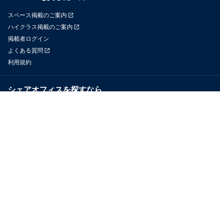
スペース掲載のご案内
ハイクラス掲載のご案内
掲載者ログイン
よくある質問
利用規約
シェアオフィスを探すなら
OfficeConnect
近くのジムを探すなら
GYYM
メディア
Yoyappin Magazine