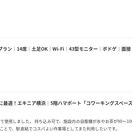
。
ラン｜14席｜土足OK｜Wi-Fi｜43型モニター｜ボドゲ｜
用に最適！エキニア横浜｜5階ハマポート「コワーキングスペース
使用しました。 持ち込み可で、施設内の自販機が水やお茶が90〜10
うことで、駅直結でコスパよい作業場としてまた利用したいです。