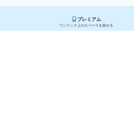
プレミアム
ワンランク上のスペースを探せる
Yoyappin（ヨヤッピン）
旧SPACEE（スペイシー）