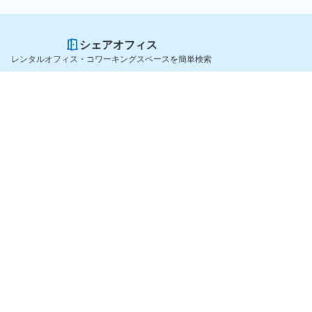
シェアオフィス
レンタルオフィス・コワーキングスペースを簡単検索
スペースを貸したい方
シェアオフィスを探すなら
スペース掲載のご案内
OfficeConnect
ハイクラス掲載のご案内
近くのジムを探すなら
掲載者ログイン
GYYM
よくある質問
メディア
利用規約
Yoyappin Magazine