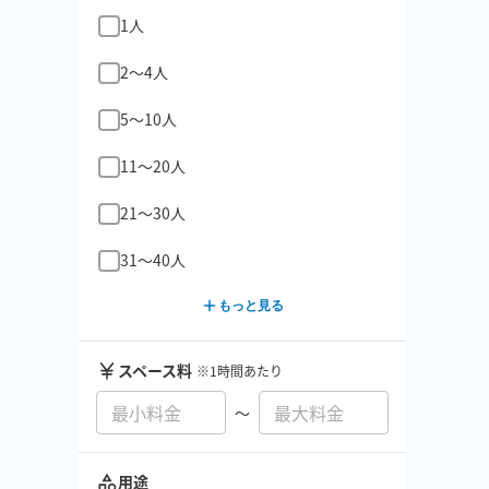
1人
2〜4人
5〜10人
11〜20人
21〜30人
31〜40人
もっと見る
スペース料
※1時間あたり
〜
用途