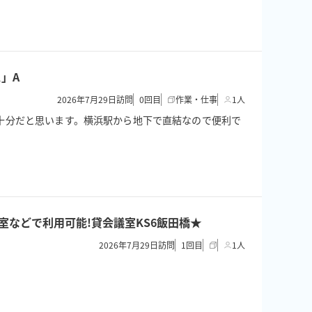
」A
2026年7月29日訪問
0
回目
作業・仕事
1人
ので十分だと思います。横浜駅から地下で直結なので便利で
/控室などで利用可能!貸会議室KS6飯田橋★
2026年7月29日訪問
1
回目
1人