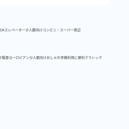
OK
エレベーター
少人数向け
コンビニ・スーパー周辺
け
電源
ヨーロピアン
少人数向け
おしゃれ
早朝利用に便利
クラシック