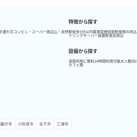
特徴から探す
子連れ可
コンビニ・スーパー周辺
山・自然
駅徒歩5分以内
電源
禁煙
個室
飲食物の持込
ドリンクサーバー設置
飲食店周辺
設備から探す
深夜利用に便利
24時間利用可能
大人数向
カフェ風
藤沢市
小田原市
逗子市
三浦市