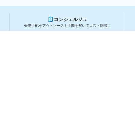
コンシェルジュ
会場手配をアウトソース！手間を省いてコスト削減！
スペースを利用する方
スペースを探す
会場タイプから探す
利用用途から探す
都道府県から探す
ランキングから探す
コーポレートサービス
よくある質問
利用規約