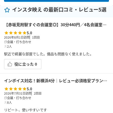
インスタ映え の最新口コミ・レビュー5選
【赤坂見附駅すぐの会議室◎】30分440円／4名会議室＜RoomB＞ モニター有 ※予約時間前は入室不可
5.0
2026年8月1日訪問
1
回目
会議・打ち合わせ
2人
駅近で綺麗な部屋でした。備品も問題なく使えました。
役に立った
0
インボイス対応！新横浜4分｜レビュー必須格安プラン｜14席｜土足OK｜Wi-Fi｜43型モニター｜ボドゲ｜面接・勉強｜トイレは女性に嬉しいお部屋外男女別
5.0
2026年7月31日訪問
2
回目
会議・打ち合わせ
8人
リピート、使いやすいです