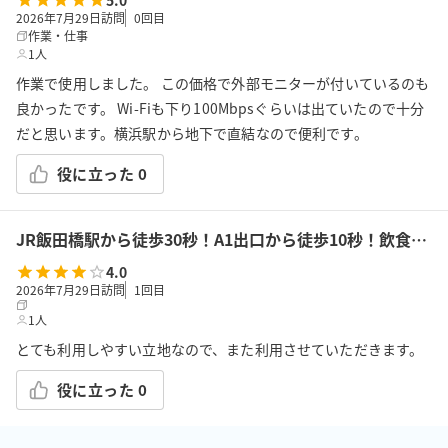
5.0
2026年7月29日訪問
0
回目
作業・仕事
1人
作業で使用しました。 この価格で外部モニターが付いているのも
良かったです。 Wi-Fiも下り100Mbpsぐらいは出ていたので十分
だと思います。横浜駅から地下で直結なので便利です。
役に立った
0
JR飯田橋駅から徒歩30秒！A1出口から徒歩10秒！飲食持込可!高速Wi-Fi!会議/ボドゲ/推し活/女子会/サロン/控室などで利用可能!貸会議室KS6飯田橋★
4.0
2026年7月29日訪問
1
回目
1人
とても利用しやすい立地なので、また利用させていただきます。
役に立った
0