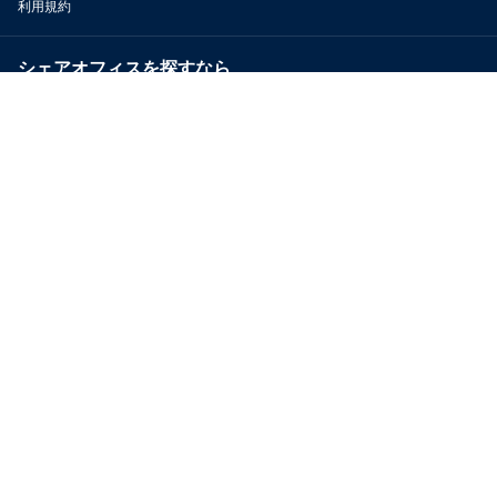
利用規約
シェアオフィスを探すなら
OfficeConnect
近くのジムを探すなら
GYYM
メディア
Yoyappin Magazine
お問い合わせ
運営会社
採用情報
プライバシーポリシー
特定商取引法に基づく表示