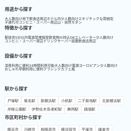
用途から探す
大人数向け
地下
飲食店周辺
ホテル内
少人数向け
エキゾチックな雰囲気
子連れ可
コンビニ・スーパー周辺
山・自然
モダン
特徴から探す
駅徒歩5分以内
電源
禁煙
個室
飲食物の持込OK
エレベーター
少人数向け
コンビニ・スーパー周辺
ドリンクサーバー設置
飲食店周辺
設備から探す
深夜利用に便利
24時間利用可能
大人数向け
電源
ヨーロピアン
少人数向け
おしゃれ
早朝利用に便利
クラシック
カフェ風
駅から探す
戸塚駅
菊名駅
新横浜駅
小机駅
二子新地駅
北新横浜駅
岸根公園駅
伊勢佐木長者町駅
舞岡駅
踊場駅
市区町村から探す
横浜市
川崎市
相模原市
横須賀市
平塚市
鎌倉市