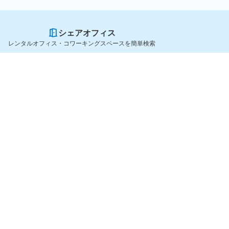
シェアオフィス
レンタルオフィス・コワーキングスペースを簡単検索
スペースを貸したい方
シェアオフィスを探すなら
スペース掲載のご案内
OfficeConnect
ハイクラス掲載のご案内
近くのジムを探すなら
掲載者ログイン
GYYM
よくある質問
メディア
利用規約
Yoyappin Magazine