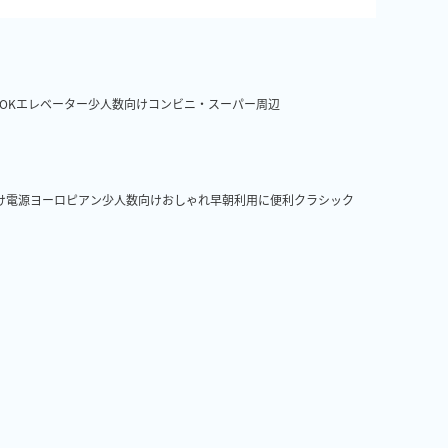
OK
エレベーター
少人数向け
コンビニ・スーパー周辺
け
電源
ヨーロピアン
少人数向け
おしゃれ
早朝利用に便利
クラシック