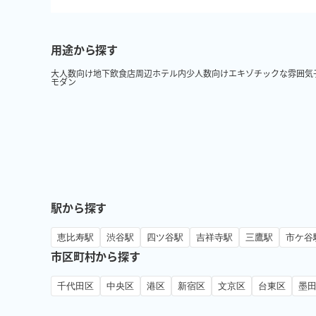
用途から探す
大人数向け
地下
飲食店周辺
ホテル内
少人数向け
エキゾチックな雰囲気
モダン
駅から探す
恵比寿駅
渋谷駅
四ツ谷駅
吉祥寺駅
三鷹駅
市ケ谷
市区町村から探す
千代田区
中央区
港区
新宿区
文京区
台東区
墨