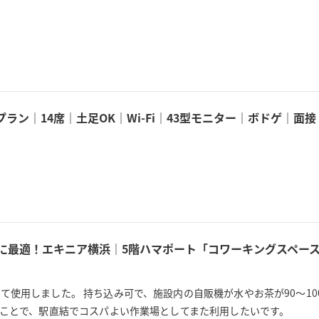
。
ラン｜14席｜土足OK｜Wi-Fi｜43型モニター｜ボドゲ｜
用に最適！エキニア横浜｜5階ハマポート「コワーキングスペース
使用しました。 持ち込み可で、施設内の自販機が水やお茶が90〜10
うことで、駅直結でコスパよい作業場としてまた利用したいです。