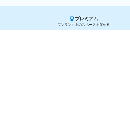
プレミアム
ワンランク上のスペースを探せる
Yoyappin（ヨヤッピン）
旧SPACEE（スペイシー）