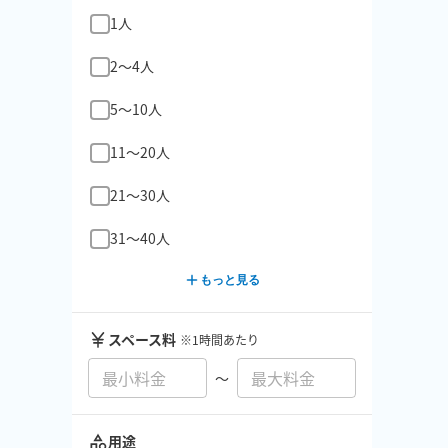
1人
2〜4人
5〜10人
11〜20人
21〜30人
31〜40人
もっと見る
スペース料
※1時間あたり
〜
用途