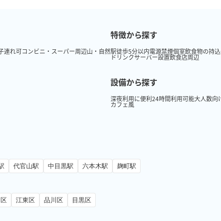
特徴から探す
子連れ可
コンビニ・スーパー周辺
山・自然
駅徒歩5分以内
電源
禁煙
個室
飲食物の持込
ドリンクサーバー設置
飲食店周辺
設備から探す
深夜利用に便利
24時間利用可能
大人数向
カフェ風
駅
代官山駅
中目黒駅
六本木駅
麹町駅
田区
江東区
品川区
目黒区