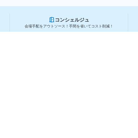
コンシェルジュ
会場手配をアウトソース！手間を省いてコスト削減！
スペースを利用する方
スペースを探す
会場タイプから探す
利用用途から探す
都道府県から探す
ランキングから探す
コーポレートサービス
よくある質問
利用規約