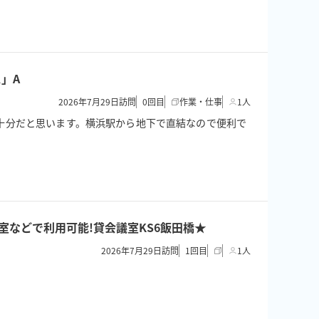
」A
2026年7月29日訪問
0
回目
作業・仕事
1人
ので十分だと思います。横浜駅から地下で直結なので便利で
/控室などで利用可能!貸会議室KS6飯田橋★
2026年7月29日訪問
1
回目
1人