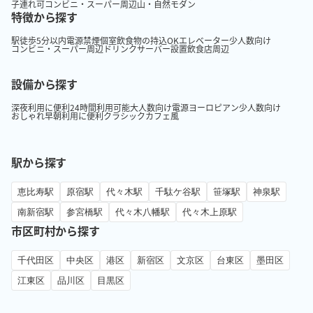
子連れ可
コンビニ・スーパー周辺
山・自然
モダン
特徴から探す
駅徒歩5分以内
電源
禁煙
個室
飲食物の持込OK
エレベーター
少人数向け
コンビニ・スーパー周辺
ドリンクサーバー設置
飲食店周辺
設備から探す
深夜利用に便利
24時間利用可能
大人数向け
電源
ヨーロピアン
少人数向け
おしゃれ
早朝利用に便利
クラシック
カフェ風
駅から探す
恵比寿駅
原宿駅
代々木駅
千駄ケ谷駅
笹塚駅
神泉駅
南新宿駅
参宮橋駅
代々木八幡駅
代々木上原駅
市区町村から探す
千代田区
中央区
港区
新宿区
文京区
台東区
墨田区
江東区
品川区
目黒区