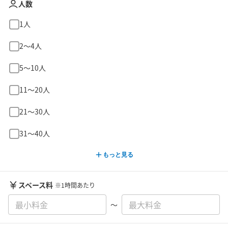
人数
1人
2〜4人
5〜10人
11〜20人
21〜30人
31〜40人
もっと見る
スペース料
※1時間あたり
〜