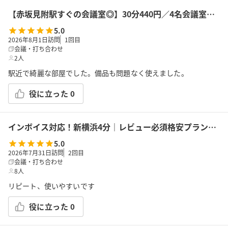
【赤坂見附駅すぐの会議室◎】30分440円／4名会議室＜RoomB＞ モニター有 ※予約時間前は入室不可
5.0
2026年8月1日訪問
1
回目
会議・打ち合わせ
2人
駅近で綺麗な部屋でした。備品も問題なく使えました。
役に立った
0
インボイス対応！新横浜4分｜レビュー必須格安プラン｜14席｜土足OK｜Wi-Fi｜43型モニター｜ボドゲ｜面接・勉強｜トイレは女性に嬉しいお部屋外男女別
5.0
2026年7月31日訪問
2
回目
会議・打ち合わせ
8人
リピート、使いやすいです
役に立った
0