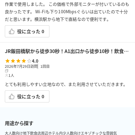
作業で使用しました。 この価格で外部モニターが付いているのも
良かったです。 Wi-Fiも下り100Mbpsぐらいは出ていたので十分
だと思います。横浜駅から地下で直結なので便利です。
役に立った
0
JR飯田橋駅から徒歩30秒！A1出口から徒歩10秒！飲食持込可!高速Wi-Fi!会議/ボドゲ/推し活/女子会/サロン/控室などで利用可能!貸会議室KS6飯田橋★
4.0
2026年7月29日訪問
1
回目
1人
とても利用しやすい立地なので、また利用させていただきます。
役に立った
0
用途から探す
大人数向け
地下
飲食店周辺
ホテル内
少人数向け
エキゾチックな雰囲気