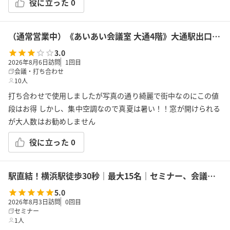
役に立った
0
（通常営業中）《あいあい会議室 大通4階》大通駅出口18から30秒！最大14名収容！プロジェクター、Wi-Fi、ホワイトボード完備
3.0
2026年8月6日訪問
1
回目
会議・打ち合わせ
10人
打ち合わせで使用しましたが写真の通り綺麗で街中なのにこの値
段はお得 しかし、集中空調なので真夏は暑い！！窓が開けられる
が大人数はお勧めしません
役に立った
0
駅直結！横浜駅徒歩30秒｜最大15名｜セミナー、会議の利用に最適！エキニア横浜｜5階ハマポート「パプリカ」
5.0
2026年8月3日訪問
0
回目
セミナー
1人