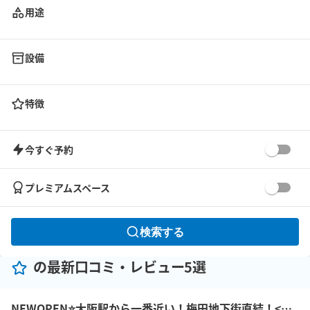
用途
設備
特徴
今すぐ予約
プレミアムスペース
検索する
の最新口コミ・レビュー5選
NEWOPEN⭐️大阪駅から一番近い！梅田地下街直結！<めっちゃええ01大阪モダン会議室>アクセス抜群！大阪駅前第１ビル２F！【最大8名収容】