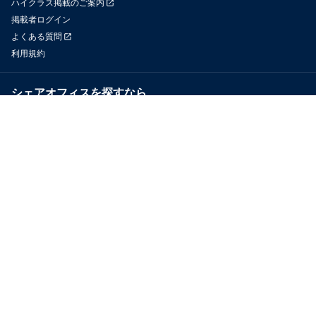
ハイクラス掲載のご案内
掲載者ログイン
よくある質問
利用規約
シェアオフィスを探すなら
OfficeConnect
近くのジムを探すなら
GYYM
メディア
Yoyappin Magazine
お問い合わせ
運営会社