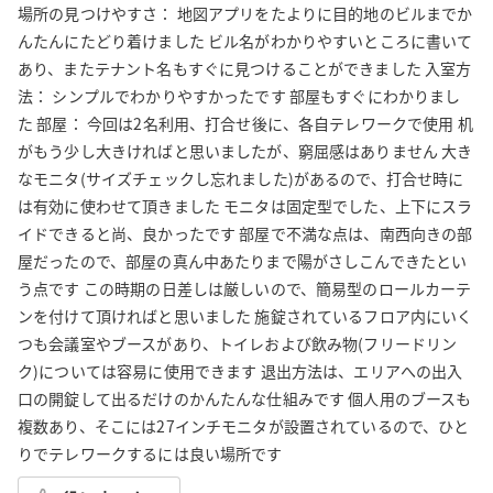
場所の見つけやすさ： 地図アプリをたよりに目的地のビルまでか
んたんにたどり着けました ビル名がわかりやすいところに書いて
あり、またテナント名もすぐに見つけることができました 入室方
法： シンプルでわかりやすかったです 部屋もすぐにわかりまし
た 部屋： 今回は2名利用、打合せ後に、各自テレワークで使用 机
がもう少し大きければと思いましたが、窮屈感はありません 大き
なモニタ(サイズチェックし忘れました)があるので、打合せ時に
は有効に使わせて頂きました モニタは固定型でした、上下にスラ
イドできると尚、良かったです 部屋で不満な点は、南西向きの部
屋だったので、部屋の真ん中あたりまで陽がさしこんできたとい
う点です この時期の日差しは厳しいので、簡易型のロールカーテ
ンを付けて頂ければと思いました 施錠されているフロア内にいく
つも会議室やブースがあり、トイレおよび飲み物(フリードリン
ク)については容易に使用できます 退出方法は、エリアへの出入
口の開錠して出るだけのかんたんな仕組みです 個人用のブースも
複数あり、そこには27インチモニタが設置されているので、ひと
りでテレワークするには良い場所です