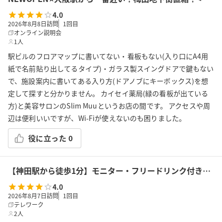
4.0
2026年8月8日訪問
1
回目
オンライン説明会
1人
駅ビルのフロアマップに書いてない・看板もない(入り口にA4用
紙で名前貼り出してるタイプ)・ガラス製スイングドアで鍵もない
で、施設案内に書いてある入り方(ドアノブにキーボックス)を想
定して探すと分かりません。 カイセイ薬局(緑の看板が出ている
方)と美容サロンのSlim Muuというお店の間です。 アクセスや周
辺は便利いいですが、Wi-Fiが使えないのも困りました。
役に立った
0
【神田駅から徒歩1分】モニター・フリードリンク付き4名会議室（Room F）※予約時間前は入室不可
4.0
2026年8月7日訪問
1
回目
テレワーク
2人