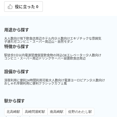
役に立った
0
用途から探す
大人数向け
地下
飲食店周辺
ホテル内
少人数向け
エキゾチックな雰囲気
子連れ可
コンビニ・スーパー周辺
山・自然
モダン
特徴から探す
駅徒歩5分以内
電源
禁煙
個室
飲食物の持込OK
エレベーター
少人数向け
コンビニ・スーパー周辺
ドリンクサーバー設置
飲食店周辺
設備から探す
深夜利用に便利
24時間利用可能
大人数向け
電源
ヨーロピアン
少人数向け
おしゃれ
早朝利用に便利
クラシック
カフェ風
駅から探す
北高崎駅
高崎問屋町駅
南高崎駅
佐野のわたし駅