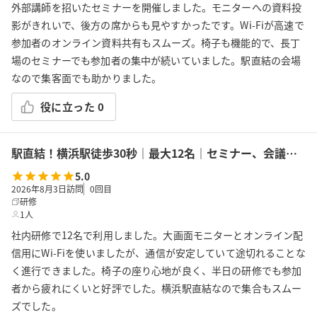
外部講師を招いたセミナーを開催しました。モニターへの資料投
影がきれいで、後方の席からも見やすかったです。Wi-Fiが高速で
参加者のオンライン資料共有もスムーズ。椅子も機能的で、長丁
場のセミナーでも参加者の集中が続いていました。駅直結の会場
なので集客面でも助かりました。
役に立った
0
駅直結！横浜駅徒歩30秒｜最大12名｜セミナー、会議の利用に最適！エキニア横浜｜5階ハマポート「ミント」
5.0
2026年8月3日訪問
0
回目
研修
1人
社内研修で12名で利用しました。大画面モニターとオンライン配
信用にWi-Fiを使いましたが、通信が安定していて途切れることな
く進行できました。椅子の座り心地が良く、半日の研修でも参加
者から疲れにくいと好評でした。横浜駅直結なので集合もスムー
ズでした。