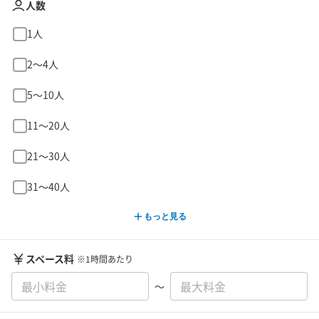
人数
1人
2〜4人
5〜10人
11〜20人
21〜30人
31〜40人
もっと見る
スペース料
※1時間あたり
〜