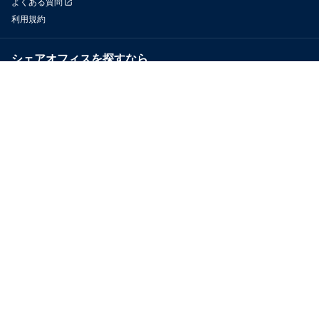
よくある質問
利用規約
シェアオフィスを探すなら
OfficeConnect
近くのジムを探すなら
GYYM
メディア
Yoyappin Magazine
お問い合わせ
運営会社
採用情報
プライバシーポリシー
特定商取引法に基づく表示