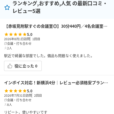
ランキング,おすすめ,人気 の最新口コミ・
レビュー5選
【赤坂見附駅すぐの会議室◎】30分440円／4名会議室＜RoomB＞ モニター有 ※予約時間前は入室不可
5.0
2026年8月1日訪問
1
回目
会議・打ち合わせ
2人
駅近で綺麗な部屋でした。備品も問題なく使えました。
役に立った
0
インボイス対応！新横浜4分｜レビュー必須格安プラン｜14席｜土足OK｜Wi-Fi｜43型モニター｜ボドゲ｜面接・勉強｜トイレは女性に嬉しいお部屋外男女別
5.0
2026年7月31日訪問
2
回目
会議・打ち合わせ
8人
リピート、使いやすいです