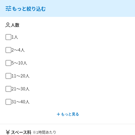
もっと絞り込む
人数
1人
2〜4人
5〜10人
11〜20人
21〜30人
31〜40人
もっと見る
スペース料
※1時間あたり