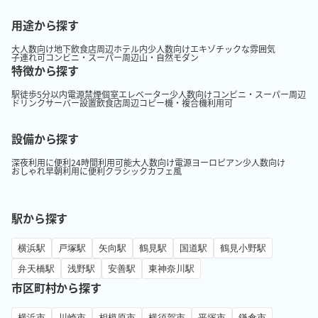
用途から探す
大人数向け
地下
飲食店周辺
ホテル内
少人数向け
エキゾチックな雰囲気
子連れ可
コンビニ・スーパー周辺
山・自然
モダン
特徴から探す
駅徒歩5分以内
電源
禁煙
個室
エレベーター
少人数向け
コンビニ・スーパー周辺
ドリンクサーバー設置
飲食店周辺
コピー機・複合機利用可
設備から探す
深夜利用に便利
24時間利用可能
大人数向け
電源
ヨーロピアン
少人数向け
おしゃれ
早朝利用に便利
クラシック
カフェ風
駅から探す
横浜駅
戸塚駅
矢向駅
鶴見駅
国道駅
鶴見小野駅
弁天橋駅
浅野駅
安善駅
東神奈川駅
市区町村から探す
横浜市
川崎市
相模原市
横須賀市
平塚市
鎌倉市