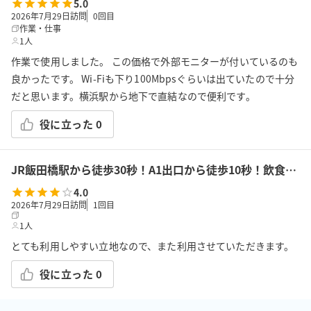
5.0
2026年7月29日訪問
0
回目
作業・仕事
1人
作業で使用しました。 この価格で外部モニターが付いているのも
良かったです。 Wi-Fiも下り100Mbpsぐらいは出ていたので十分
だと思います。横浜駅から地下で直結なので便利です。
役に立った
0
JR飯田橋駅から徒歩30秒！A1出口から徒歩10秒！飲食持込可!高速Wi-Fi!会議/ボドゲ/推し活/女子会/サロン/控室などで利用可能!貸会議室KS6飯田橋★
4.0
2026年7月29日訪問
1
回目
1人
とても利用しやすい立地なので、また利用させていただきます。
役に立った
0