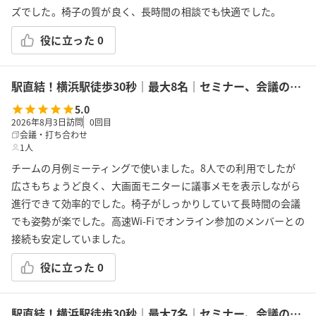
ズでした。椅子の質が良く、長時間の相談でも快適でした。
役に立った
0
駅直結！横浜駅徒歩30秒｜最大8名｜セミナー、会議の利用に最適！エキニア横浜｜5階ハマポート「ディル」
5.0
2026年8月3日訪問
0
回目
会議・打ち合わせ
1人
チームの月例ミーティングで使いました。8人での利用でしたが
広さもちょうど良く、大画面モニターに議事メモを表示しながら
進行できて効率的でした。椅子がしっかりしていて長時間の会議
でも姿勢が楽でした。高速Wi-Fiでオンライン参加のメンバーとの
接続も安定していました。
役に立った
0
駅直結！横浜駅徒歩30秒｜最大7名｜セミナー、会議の利用に最適！エキニア横浜｜5階ハマポート「ローリエ」