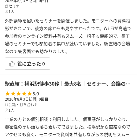
2026年8月3日訪問
0
回目
セミナー
1人
外部講師を招いたセミナーを開催しました。モニターへの資料投
影がきれいで、後方の席からも見やすかったです。Wi-Fiが高速で
参加者のオンライン資料共有もスムーズ。椅子も機能的で、長丁
場のセミナーでも参加者の集中が続いていました。駅直結の会場
なので集客面でも助かりました。
役に立った
0
駅直結！横浜駅徒歩30秒｜最大8名｜セミナー、会議の利用に最適！エキニア横浜｜5階ハマポート「フェンネル」
5.0
2026年8月3日訪問
0
回目
会議・打ち合わせ
1人
士業の方との個別相談で利用しました。個室感がしっかりあり、
機密性の高い話も落ち着いてできました。横浜駅から直結なので
アクセスも良く、モニターで資料を共有しながらの説明もスムー