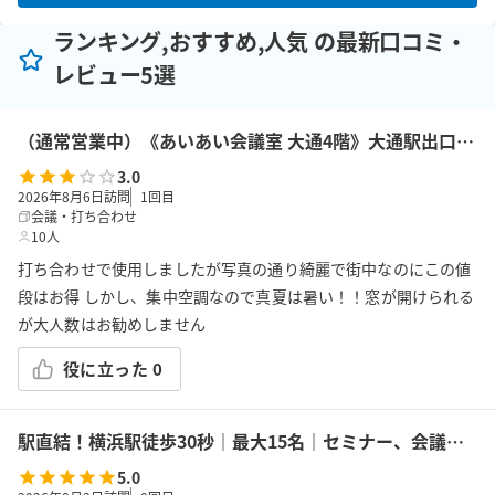
ランキング,おすすめ,人気 の最新口コミ・
レビュー5選
（通常営業中）《あいあい会議室 大通4階》大通駅出口18から30秒！最大14名収容！プロジェクター、Wi-Fi、ホワイトボード完備
3.0
2026年8月6日訪問
1
回目
会議・打ち合わせ
10人
打ち合わせで使用しましたが写真の通り綺麗で街中なのにこの値
段はお得 しかし、集中空調なので真夏は暑い！！窓が開けられる
が大人数はお勧めしません
役に立った
0
駅直結！横浜駅徒歩30秒｜最大15名｜セミナー、会議の利用に最適！エキニア横浜｜5階ハマポート「パプリカ」
5.0