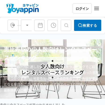
ログイン
会場タイプ
検索する
恵比寿駅の少人数向けレンタルスペー
スランキング
少人数での利用に適したレンタルスペースをランキングでご紹
介。料金の安さや落ち着いた雰囲気を比較し、目的に合った部屋
が見つかります。※掲載情報は作成時点のものです。内容が変更
となる場合がございますので、 必ず各スペースの詳細ページにて
最新情報をご確認ください。
条件に合うスペースが見つかりませんでした。