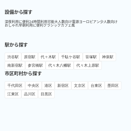
設備から探す
深夜利用に便利
24時間利用可能
大人数向け
電源
ヨーロピアン
少人数向け
おしゃれ
早朝利用に便利
クラシック
カフェ風
駅から探す
渋谷駅
原宿駅
代々木駅
千駄ケ谷駅
笹塚駅
神泉駅
南新宿駅
参宮橋駅
代々木八幡駅
代々木上原駅
市区町村から探す
千代田区
中央区
港区
新宿区
文京区
台東区
墨田区
江東区
品川区
目黒区