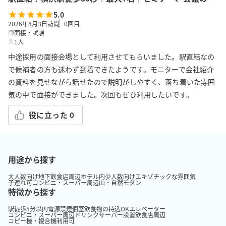
5.0
2026年8月3日訪問
0
回目
面接・試験
1人
中途採用の面接会場として利用させてもらいました。駅直結なの
で候補者の方も迷わず到着できたようです。モニターで会社紹介
の資料を見せながら話せたので説明がしやすく、落ち着いた雰囲
気の中で面接ができました。次回もぜひ利用したいです。
役に立った
0
用途から探す
大人数向け
地下
飲食店周辺
ホテル内
少人数向け
エキゾチックな雰囲気
子連れ可
コンビニ・スーパー周辺
山・自然
モダン
特徴から探す
駅徒歩5分以内
電源
禁煙
個室
飲食物の持込OK
エレベーター
コンビニ・スーパー周辺
ドリンクサーバー設置
飲食店周辺
コピー機・複合機利用可