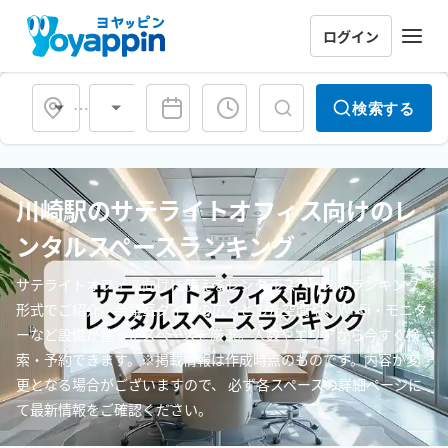
ログイン
会場タイプ
検索する
川崎駅のサテライトオフィス向けのレ
ンタルスペースランキング
サテライトオフィス向けに使えるレンタルスペースをランキング
形式でご紹介。会議室タイプの広々とした空間や、Wi-Fi・モニタ
ーなど設備が整ったスペースを厳選。人数やエリアから今すぐ検
索・予約できます。※掲載情報は作成時点のものです。内容が変
更となる場合がございますので、 必ず各スペースの詳細ページに
て最新情報をご確認ください。