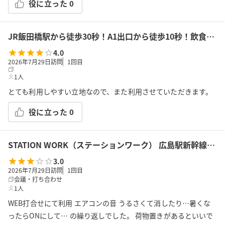
役に立った
0
JR飯田橋駅から徒歩30秒！A1出口から徒歩10秒！飲食持込可!高速Wi-Fi!会議/ボドゲ/推し活/女子会/サロン/控室などで利用可能!貸会議室KS6飯田橋★
4.0
2026年7月29日訪問
1
回目
1人
とても利用しやすい立地なので、また利用させていただきます。
役に立った
0
STATION WORK（ステーションワーク） 広島駅新幹線改札内 広島BOOTH3
3.0
2026年7月29日訪問
1
回目
会議・打ち合わせ
1人
WEB打合せにて利用 エアコンの音 うるさくて消したり…暑くな
ったらONにして… の繰り返しでした。 荷物置きがあるといいで