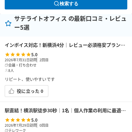
検索する
サテライトオフィス の最新口コミ・レビュ
ー5選
インボイス対応！新横浜4分｜レビュー必須格安プラン｜14席｜土足OK｜Wi-Fi｜43型モニター｜ボドゲ｜面接・勉強｜トイレは女性に嬉しいお部屋外男女別
5.0
2026年7月31日訪問
2
回目
会議・打ち合わせ
8人
リピート、使いやすいです
役に立った
0
駅直結！横浜駅徒歩30秒｜1名｜個人作業の利用に最適！エキニア横浜｜5階ハマポート「コワーキングスペース」B
5.0
2026年7月29日訪問
0
回目
テレワーク