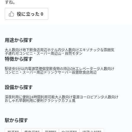
すね。
役に立った
0
用途から探す
大人数向け
地下
飲食店周辺
ホテル内
少人数向け
エキゾチックな雰囲気
子連れ可
コンビニ・スーパー周辺
山・自然
モダン
特徴から探す
駅徒歩5分以内
電源
禁煙
個室
飲食物の持込OK
エレベーター
少人数向け
コンビニ・スーパー周辺
ドリンクサーバー設置
飲食店周辺
設備から探す
深夜利用に便利
24時間利用可能
大人数向け
電源
ヨーロピアン
少人数向け
おしゃれ
早朝利用に便利
クラシック
カフェ風
駅から探す