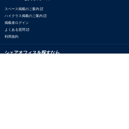
スペース掲載のご案内
ハイクラス掲載のご案内
掲載者ログイン
よくある質問
利用規約
シェアオフィスを探すなら
OfficeConnect
近くのジムを探すなら
GYYM
メディア
Yoyappin Magazine