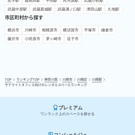
尻手駅
鹿島田駅
平間駅
向河原駅
武蔵小杉駅
武蔵中原駅
武蔵新城駅
武蔵溝ノ口駅
津田山駅
久地駅
市区町村から探す
横浜市
川崎市
相模原市
横須賀市
平塚市
鎌倉市
藤沢市
小田原市
茅ヶ崎市
逗子市
TOP
ランキングTOP
神奈川県
川崎市
川崎区
川崎駅
サテライトオフィス向けのレンタルスペースランキング
プレミアム
ワンランク上のスペースを探せる
コンシェルジュ