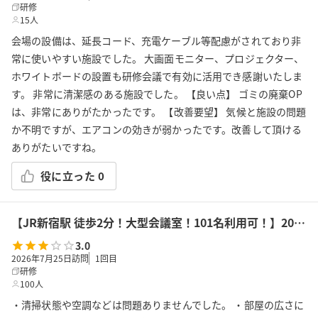
研修
15人
会場の設備は、延長コード、充電ケーブル等配慮がされており非
常に使いやすい施設でした。 大画面モニター、プロジェクター、
ホワイトボードの設置も研修会議で有効に活用でき感謝いたしま
す。 非常に清潔感のある施設でした。 【良い点】 ゴミの廃棄OP
は、非常にありがたかったです。 【改善要望】 気候と施設の問題
か不明ですが、エアコンの効きが弱かったです。改善して頂ける
ありがたいですね。
役に立った
0
【JR新宿駅 徒歩2分！大型会議室！101名利用可！】2022/12/29オープン！高性能プロジェクター・マイク・WiFi無料！ふれあい貸し会議室 新宿No63
3.0
2026年7月25日訪問
1
回目
研修
100人
・清掃状態や空調などは問題ありませんでした。 ・部屋の広さに