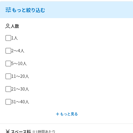
もっと絞り込む
人数
1人
2〜4人
5〜10人
11〜20人
21〜30人
31〜40人
もっと見る
スペース料
※1時間あたり