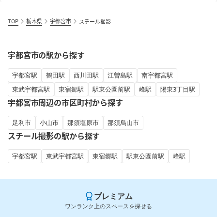
TOP
栃木県
宇都宮市
スチール撮影
宇都宮市の駅から探す
宇都宮駅
鶴田駅
西川田駅
江曽島駅
南宇都宮駅
東武宇都宮駅
東宿郷駅
駅東公園前駅
峰駅
陽東3丁目駅
宇都宮市周辺の市区町村から探す
足利市
小山市
那須塩原市
那須烏山市
スチール撮影の駅から探す
宇都宮駅
東武宇都宮駅
東宿郷駅
駅東公園前駅
峰駅
プレミアム
ワンランク上のスペースを探せる