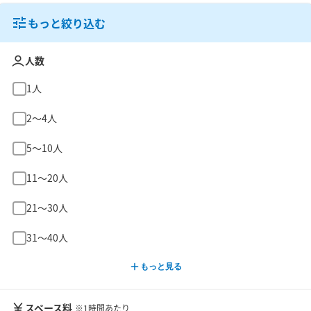
もっと絞り込む
人数
1人
2〜4人
5〜10人
11〜20人
21〜30人
31〜40人
もっと見る
スペース料
※1時間あたり