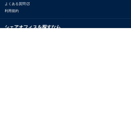
よくある質問
利用規約
シェアオフィスを探すなら
OfficeConnect
近くのジムを探すなら
GYYM
メディア
Yoyappin Magazine
お問い合わせ
運営会社
採用情報
プライバシーポリシー
特定商取引法に基づく表示