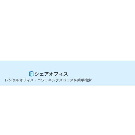
シェアオフィス
レンタルオフィス・コワーキングスペースを簡単検索
スペースを貸したい方
シェアオフィスを探すなら
スペース掲載のご案内
OfficeConnect
ハイクラス掲載のご案内
近くのジムを探すなら