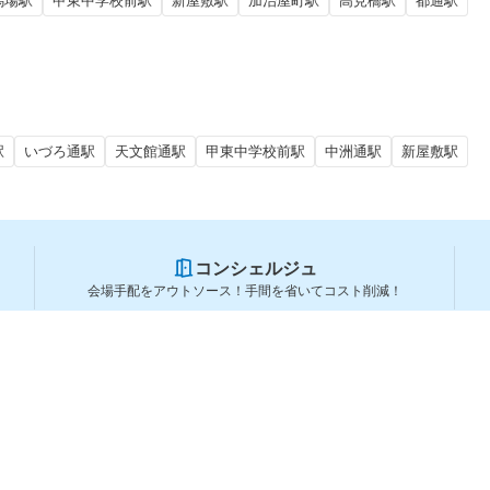
馬場駅
甲東中学校前駅
新屋敷駅
加治屋町駅
高見橋駅
都通駅
駅
いづろ通駅
天文館通駅
甲東中学校前駅
中洲通駅
新屋敷駅
コンシェルジュ
会場手配をアウトソース！手間を省いてコスト削減！
スペースを利用する方
スペースを探す
会場タイプから探す