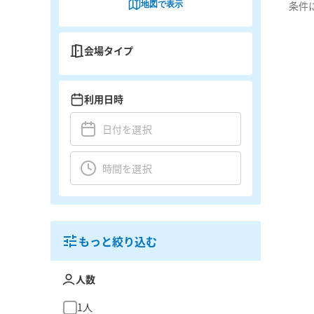
地図で表示
条件
会場タイプ
利用日時
もっと絞り込む
人数
1人