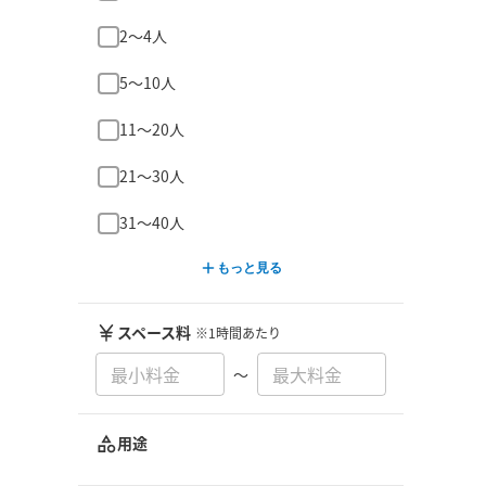
2〜4人
5〜10人
11〜20人
21〜30人
31〜40人
もっと見る
スペース料
※1時間あたり
〜
用途