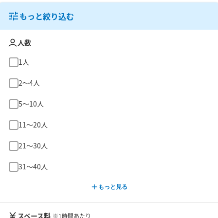
もっと絞り込む
人数
1人
2〜4人
5〜10人
11〜20人
21〜30人
31〜40人
もっと見る
スペース料
※1時間あたり