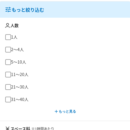
もっと絞り込む
人数
1人
2〜4人
5〜10人
11〜20人
21〜30人
31〜40人
もっと見る
スペース料
※1時間あたり