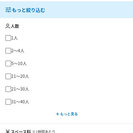
もっと絞り込む
人数
1人
2〜4人
5〜10人
11〜20人
21〜30人
31〜40人
もっと見る
スペース料
※1時間あたり