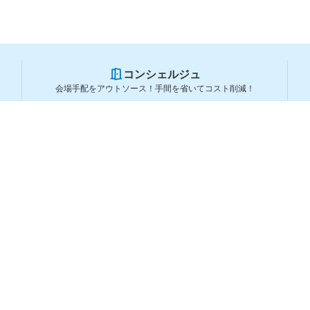
コンシェルジュ
会場手配をアウトソース！手間を省いてコスト削減！
スペースを利用する方
スペースを探す
会場タイプから探す
利用用途から探す
都道府県から探す
ランキングから探す
コーポレートサービス
よくある質問
利用規約