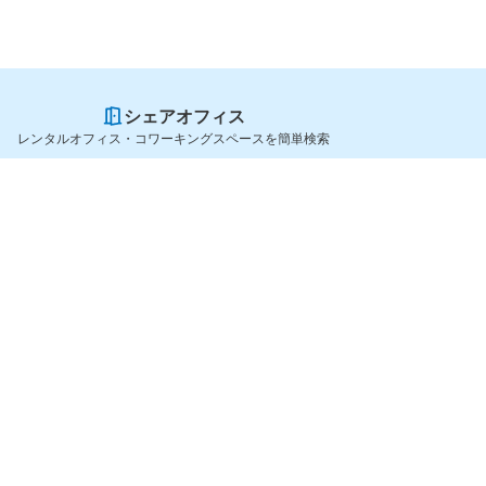
シェアオフィス
レンタルオフィス・コワーキングスペースを簡単検索
スペースを貸したい方
シェアオフィスを探すなら
スペース掲載のご案内
OfficeConnect
ハイクラス掲載のご案内
近くのジムを探すなら
掲載者ログイン
GYYM
よくある質問
メディア
利用規約
Yoyappin Magazine