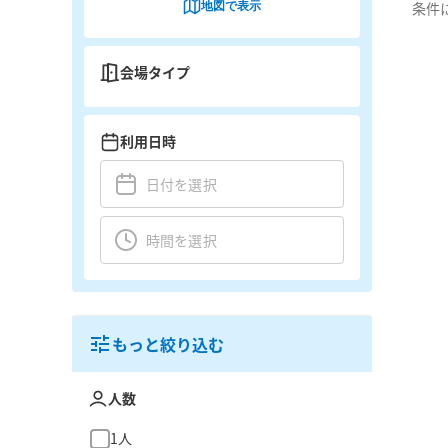
地図で表示
条件
会場タイプ
利用日時
もっと絞り込む
人数
1人