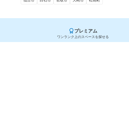
仙台市
白石市
名取市
大崎市
松島町
プレミアム
ワンランク上のスペースを探せる
Yoyappin（ヨヤッピン）
旧SPACEE（スペイシー）