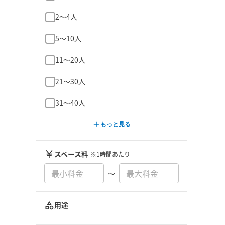
2〜4人
5〜10人
11〜20人
21〜30人
31〜40人
もっと見る
スペース料
※1時間あたり
〜
用途