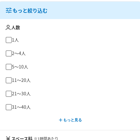
もっと絞り込む
人数
1人
2〜4人
5〜10人
11〜20人
21〜30人
31〜40人
もっと見る
スペース料
※1時間あたり