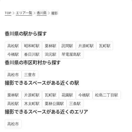
TOP
エリア一覧
香川県
撮影
香川県の駅から探す
高松駅
昭和町駅
栗林駅
詫間駅
片原町駅
瓦町駅
今橋駅
春日川駅
潟元駅
琴電屋島駅
香川県の市区町村から探す
高松市
三豊市
撮影できるスペースがある近くの駅
栗林駅
片原町駅
瓦町駅
花園駅
今橋駅
松島二丁目駅
高松駅
木太町駅
栗林公園駅
三条駅
撮影できるスペースがある近くのエリア
高松市