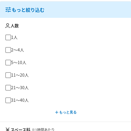
もっと絞り込む
人数
1人
2〜4人
5〜10人
11〜20人
21〜30人
31〜40人
もっと見る
スペース料
※1時間あたり