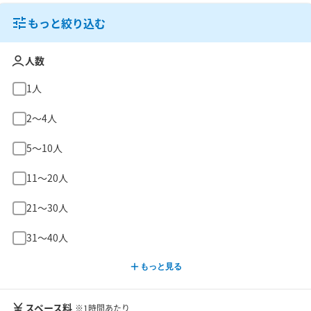
もっと絞り込む
人数
1人
2〜4人
5〜10人
11〜20人
21〜30人
31〜40人
もっと見る
スペース料
※1時間あたり