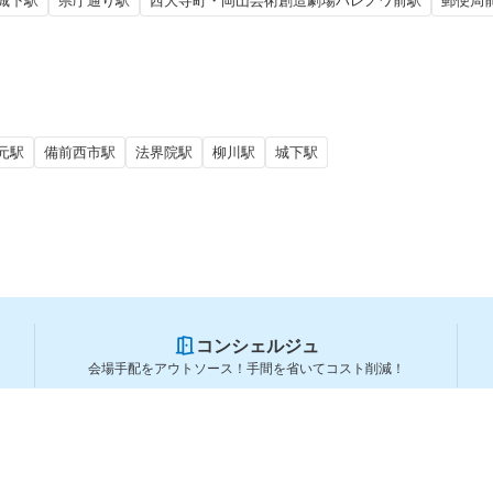
城下駅
県庁通り駅
西大寺町・岡山芸術創造劇場ハレノワ前駅
郵便局
元駅
備前西市駅
法界院駅
柳川駅
城下駅
コンシェルジュ
会場手配をアウトソース！手間を省いてコスト削減！
スペースを利用する方