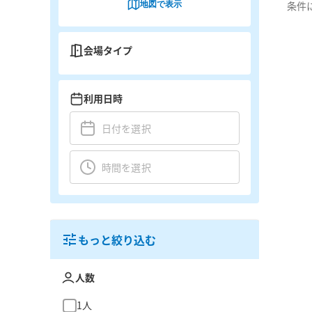
地図で表示
条件
会場タイプ
利用日時
もっと絞り込む
人数
1人