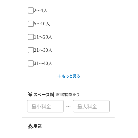
2〜4人
5〜10人
11〜20人
21〜30人
31〜40人
もっと見る
スペース料
※1時間あたり
〜
用途