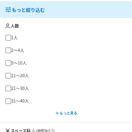
もっと絞り込む
人数
1人
2〜4人
5〜10人
11〜20人
21〜30人
31〜40人
もっと見る
スペース料
※1時間あたり