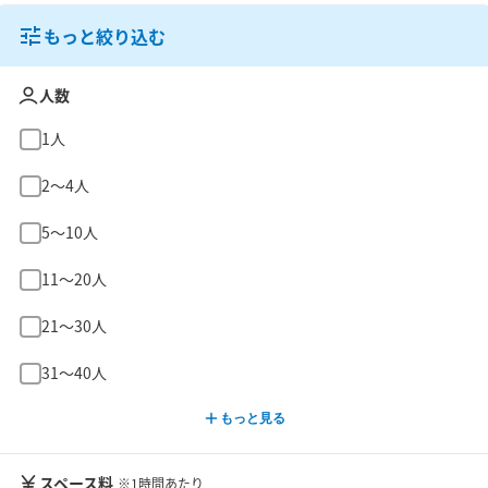
もっと絞り込む
人数
1人
2〜4人
5〜10人
11〜20人
21〜30人
31〜40人
もっと見る
スペース料
※1時間あたり