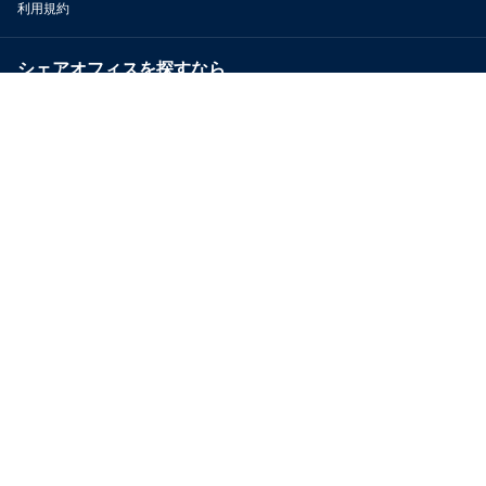
利用規約
シェアオフィスを探すなら
OfficeConnect
近くのジムを探すなら
GYYM
メディア
Yoyappin Magazine
お問い合わせ
運営会社
採用情報
プライバシーポリシー
特定商取引法に基づく表示