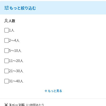
もっと絞り込む
人数
1人
2〜4人
5〜10人
11〜20人
21〜30人
31〜40人
もっと見る
スペース料
※1時間あたり