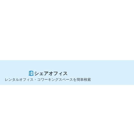
シェアオフィス
レンタルオフィス・コワーキングスペースを簡単検索
スペースを貸したい方
シェアオフィスを探すなら
スペース掲載のご案内
OfficeConnect
ハイクラス掲載のご案内
近くのジムを探すなら