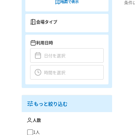
地図で表示
条件
会場タイプ
利用日時
もっと絞り込む
人数
1人