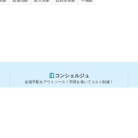
前駅
菖蒲池駅
新大宮駅
近鉄奈良駅
平城駅
コンシェルジュ
会場手配をアウトソース！手間を省いてコスト削減！
スペースを利用する方
スペースを探す
会場タイプから探す