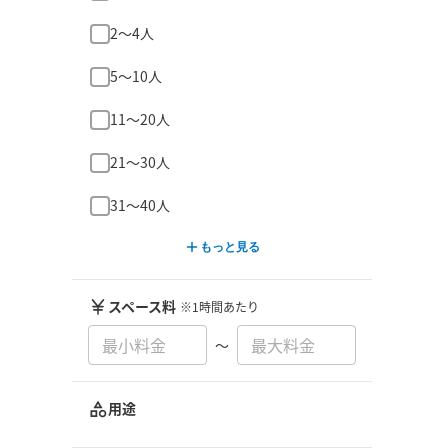
2〜4人
5〜10人
11〜20人
21〜30人
31〜40人
もっと見る
スペース料
※1時間あたり
〜
用途