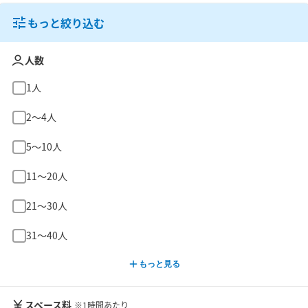
もっと絞り込む
人数
1人
2〜4人
5〜10人
11〜20人
21〜30人
31〜40人
もっと見る
スペース料
※1時間あたり