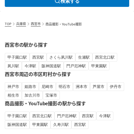
検索する
TOP
兵庫県
西宮市
商品撮影・YouTube撮影
西宮市の駅から探す
甲子園口駅
西宮駅
さくら夙川駅
生瀬駅
西宮北口駅
夙川駅
今津駅
阪神国道駅
門戸厄神駅
甲東園駅
西宮市周辺の市区町村から探す
神戸市
姫路市
尼崎市
明石市
洲本市
芦屋市
伊丹市
相生市
加古川市
宝塚市
商品撮影・YouTube撮影の駅から探す
甲子園口駅
西宮北口駅
門戸厄神駅
西宮駅
今津駅
阪神国道駅
甲東園駅
久寿川駅
西宮駅