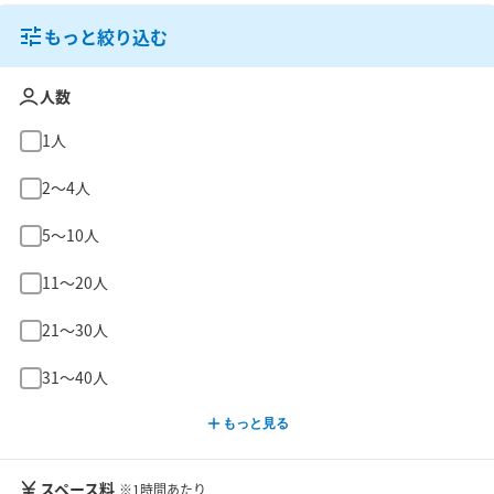
もっと絞り込む
人数
1人
2〜4人
5〜10人
11〜20人
21〜30人
31〜40人
もっと見る
スペース料
※1時間あたり