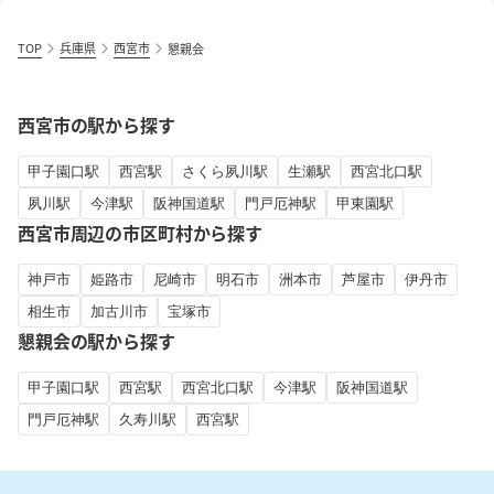
TOP
兵庫県
西宮市
懇親会
西宮市の駅から探す
甲子園口駅
西宮駅
さくら夙川駅
生瀬駅
西宮北口駅
夙川駅
今津駅
阪神国道駅
門戸厄神駅
甲東園駅
西宮市周辺の市区町村から探す
神戸市
姫路市
尼崎市
明石市
洲本市
芦屋市
伊丹市
相生市
加古川市
宝塚市
懇親会の駅から探す
甲子園口駅
西宮駅
西宮北口駅
今津駅
阪神国道駅
門戸厄神駅
久寿川駅
西宮駅