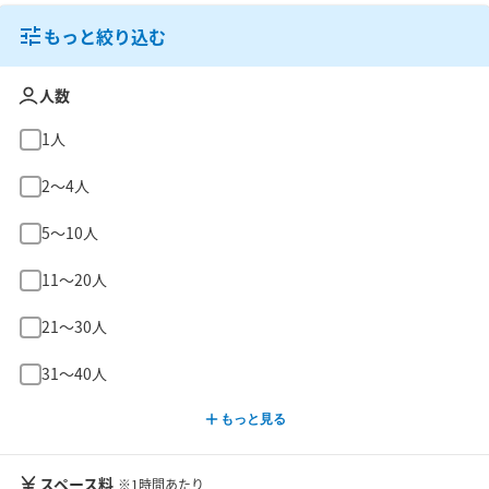
もっと絞り込む
人数
1人
2〜4人
5〜10人
11〜20人
21〜30人
31〜40人
もっと見る
スペース料
※1時間あたり