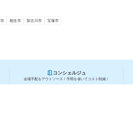
丹市
相生市
加古川市
宝塚市
コンシェルジュ
会場手配をアウトソース！手間を省いてコスト削減！
スペースを利用する方
スペースを探す
会場タイプから探す