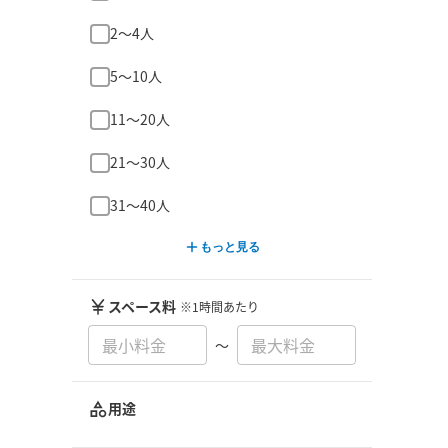
2〜4人
5〜10人
11〜20人
21〜30人
31〜40人
もっと見る
スペース料
※1時間あたり
〜
用途