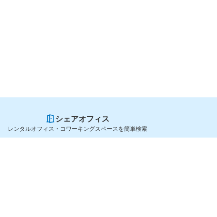
シェアオフィス
レンタルオフィス・コワーキングスペースを簡単検索
スペースを貸したい方
シェアオフィスを探すなら
スペース掲載のご案内
OfficeConnect
ハイクラス掲載のご案内
近くのジムを探すなら