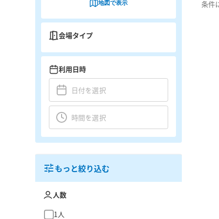
地図で表示
条件
会場タイプ
利用日時
もっと絞り込む
人数
1人