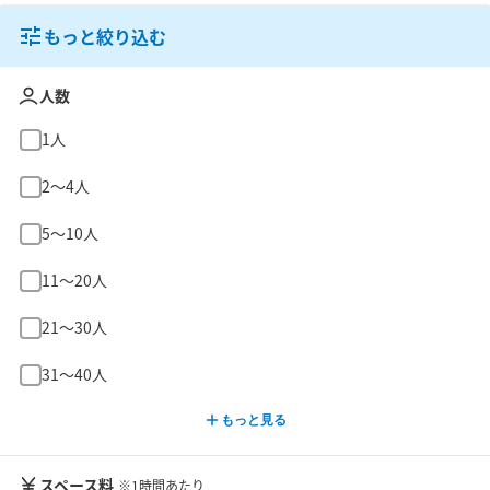
もっと絞り込む
人数
1人
2〜4人
5〜10人
11〜20人
21〜30人
31〜40人
もっと見る
スペース料
※1時間あたり