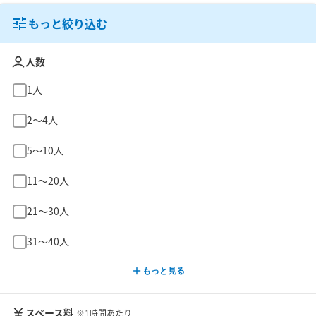
もっと絞り込む
人数
1人
2〜4人
5〜10人
11〜20人
21〜30人
31〜40人
もっと見る
スペース料
※1時間あたり