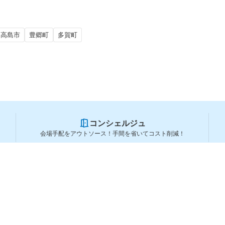
高島市
豊郷町
多賀町
コンシェルジュ
会場手配をアウトソース！手間を省いてコスト削減！
スペースを利用する方
スペースを探す
会場タイプから探す