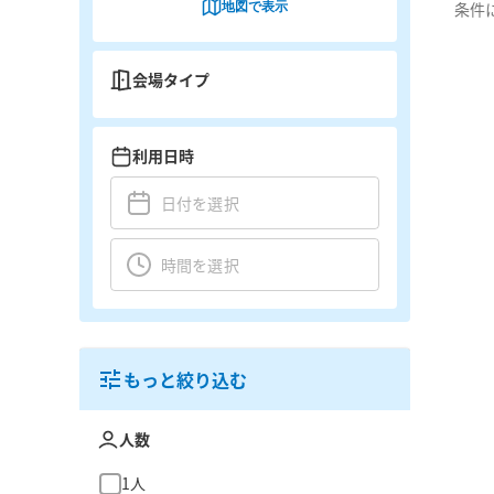
地図で表示
条件
会場タイプ
利用日時
もっと絞り込む
人数
1人