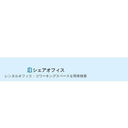
シェアオフィス
レンタルオフィス・コワーキングスペースを簡単検索
スペースを貸したい方
シェアオフィスを探すなら
スペース掲載のご案内
OfficeConnect
ハイクラス掲載のご案内
近くのジムを探すなら