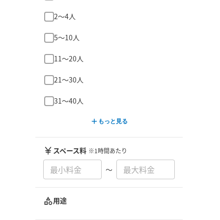
2〜4人
5〜10人
11〜20人
21〜30人
31〜40人
もっと見る
スペース料
※1時間あたり
〜
用途