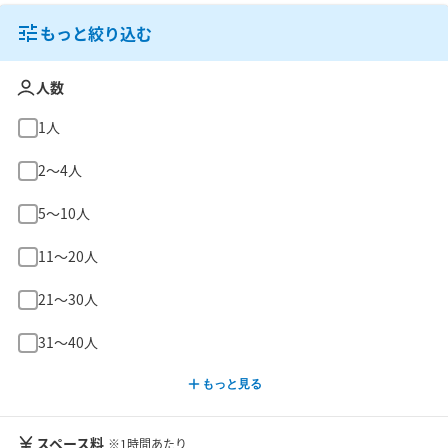
もっと絞り込む
人数
1人
2〜4人
5〜10人
11〜20人
21〜30人
31〜40人
もっと見る
スペース料
※1時間あたり