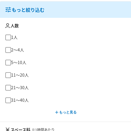
もっと絞り込む
人数
1人
2〜4人
5〜10人
11〜20人
21〜30人
31〜40人
もっと見る
スペース料
※1時間あたり