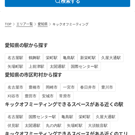
検索する
TOP
エリア一覧
愛知県
キックオフミーティング
愛知県の駅から探す
名古屋駅
鶴舞駅
栄町駅
亀島駅
新栄町駅
久屋大通駅
矢場町駅
上前津駅
太閤通駅
国際センター駅
愛知県の市区町村から探す
名古屋市
豊橋市
岡崎市
一宮市
春日井市
豊川市
刈谷市
豊田市
安城市
常滑市
キックオフミーティングできるスペースがある近くの駅
名古屋駅
国際センター駅
亀島駅
栄町駅
久屋大通駅
伏見駅
太閤通駅
丸の内駅
矢場町駅
大須観音駅
キックオフミーティングできるスペースがある近くのエリ