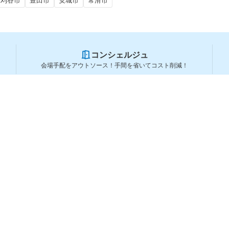
刈谷市
豊田市
安城市
常滑市
コンシェルジュ
会場手配をアウトソース！手間を省いてコスト削減！
スペースを利用する方
スペースを探す
会場タイプから探す
利用用途から探す
都道府県から探す
ランキングから探す
コーポレートサービス
よくある質問
利用規約