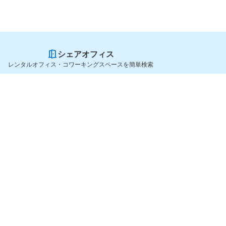
シェアオフィス
レンタルオフィス・コワーキングスペースを簡単検索
スペースを貸したい方
シェアオフィスを探すなら
スペース掲載のご案内
OfficeConnect
ハイクラス掲載のご案内
近くのジムを探すなら
掲載者ログイン
GYYM
よくある質問
メディア
利用規約
Yoyappin Magazine