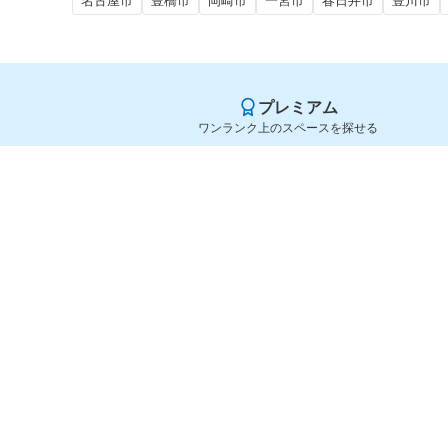
名古屋市
豊橋市
岡崎市
一宮市
春日井市
豊川市
プレミアム
ワンランク上のスペースを探せる
Yoyappin（ヨヤッピン）
旧SPACEE（スペイシー）