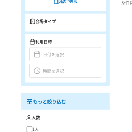
地図で表示
条件
会場タイプ
利用日時
もっと絞り込む
人数
1人