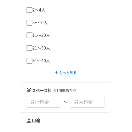
2〜4人
5〜10人
11〜20人
21〜30人
31〜40人
もっと見る
スペース料
※1時間あたり
〜
用途