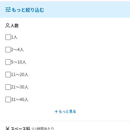
もっと絞り込む
人数
1人
2〜4人
5〜10人
11〜20人
21〜30人
31〜40人
もっと見る
スペース料
※1時間あたり