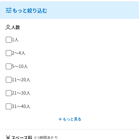
もっと絞り込む
人数
1人
2〜4人
5〜10人
11〜20人
21〜30人
31〜40人
もっと見る
スペース料
※1時間あたり