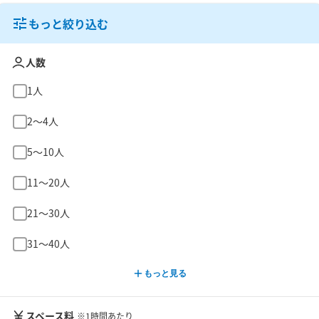
もっと絞り込む
人数
1人
2〜4人
5〜10人
11〜20人
21〜30人
31〜40人
もっと見る
スペース料
※1時間あたり