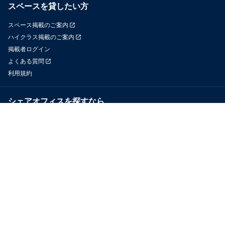
スペースを貸したい方
スペース掲載のご案内
ハイクラス掲載のご案内
掲載者ログイン
よくある質問
利用規約
シェアオフィスを探すなら
OfficeConnect
近くのジムを探すなら
GYYM
メディア
Yoyappin Magazine