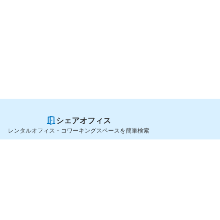
シェアオフィス
レンタルオフィス・コワーキングスペースを簡単検索
スペースを貸したい方
シェアオフィスを探すなら
スペース掲載のご案内
OfficeConnect
ハイクラス掲載のご案内
近くのジムを探すなら