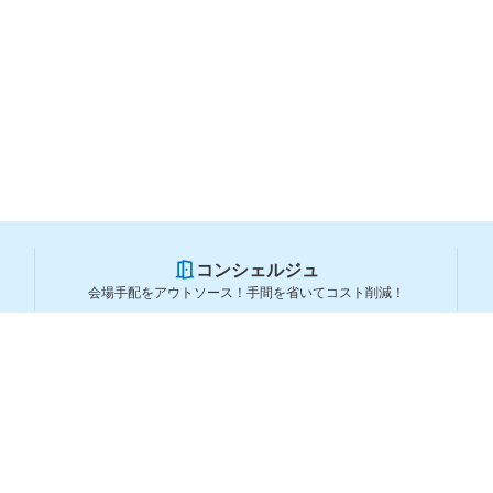
コンシェルジュ
会場手配をアウトソース！手間を省いてコスト削減！
スペースを利用する方
スペースを探す
会場タイプから探す