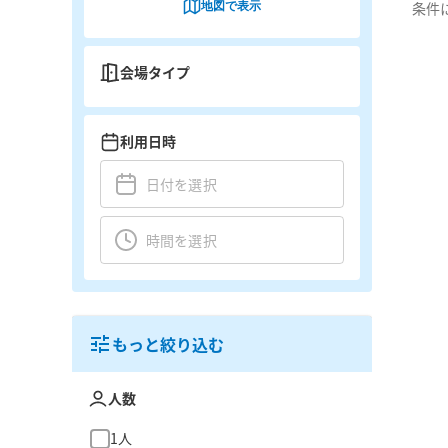
地図で表示
条件
会場タイプ
利用日時
もっと絞り込む
人数
1人