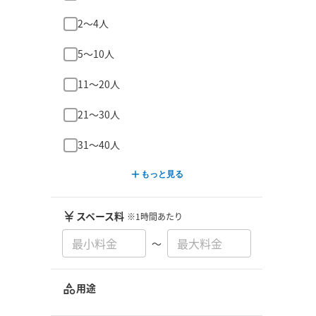
2〜4人
5〜10人
11〜20人
21〜30人
31〜40人
もっと見る
スペース料
※1時間あたり
〜
用途